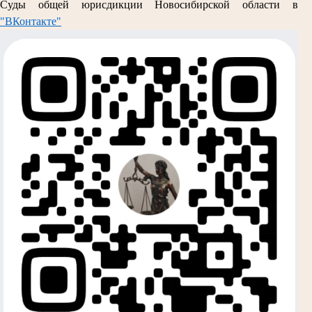
Суды общей юрисдикции Новосибирской области в
"ВКонтакте"