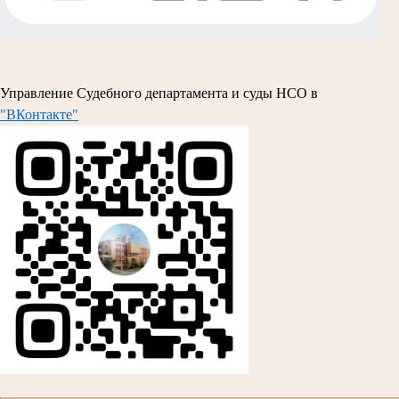
Управление Судебного департамента и суды НСО в
"ВКонтакте"