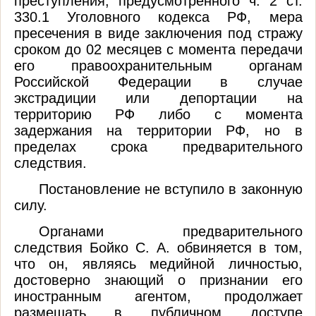
преступления, предусмотренного ч. 2 ст.
330
.1
Уголовного кодекса РФ, мера
пресечения в виде заключения под стражу
сроком
до
02 месяц
ев
с момента передачи
его правоохранительным органам
Российской Федерации в случае
экстрадиции или депортации на
территорию РФ либо с момента
задержания на территории РФ
, но в
пределах срока предварительного
следствия.
Постановление не вступило в законную
силу.
Органами предварительного
следствия
Бойко С. А. обвиняется в том,
что он, являясь
медийной
личностью,
достоверно знающий о признании его
иностранным агентом, продолжает
размещать в публичном доступе