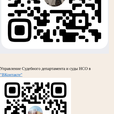
Управление Судебного департамента и суды НСО в
"ВКонтакте"