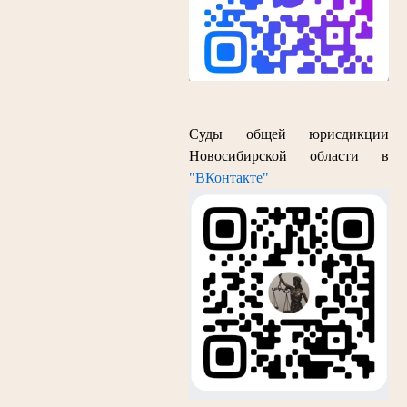
Суды общей юрисдикции
Новосибирской области в
"ВКонтакте"