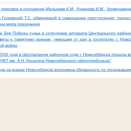
 приговор в отношении Мальцева А.М., Куканова И.М., Хромушкина
 Головиной Т.С. обвиняемой в совершении преступления, предусмо
ана мера пресечения
и Дня Победы судьи и сотрудники аппарата Центрального районно
веты к памятнику воинам, умершим от ран в госпиталях г. Ново
ой войны
2026 года в Центральном районном суде г. Новосибирска прошла вс
"НКТ им. А.Н. Косыгина Новосибирского облпотребсоюза"
да на мэрию Новосибирска возложена обязанность по организаци