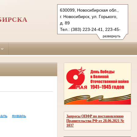
630099, Новосибирская обл.,
г. Новосибирск, ул. Горького,
БИРСКА
д. 89
Тел.: (383) 223-24-41, 223-45-
03, 218-00-21
развернуть
centralny.nsk@sudrf.ru
аль
январь
Запросы ОПФР по постановлению
Правительства РФ от 28.06.2021 №
1037