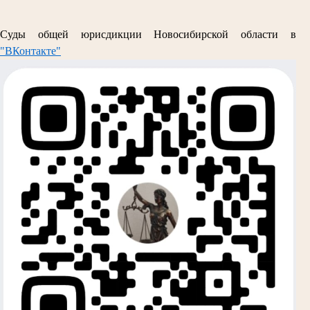
Суды общей юрисдикции Новосибирской области в
"ВКонтакте"