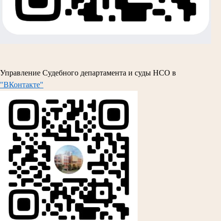
Управление Судебного департамента и суды НСО в
"ВКонтакте"