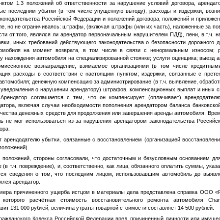
нктом 1.3 положений об ответственности за нарушение условий договора, аренда
е последним убытки (в том числе упущенную выгоду), расходы и издержки, возн
конодательства Российской Федерации и положений договора, положений и приложени
ле, но не ограничиваясь: штрафы, (включая штрафы (или их часть), наложенные за п
и от того, являлся ли арендатор первоначальным нарушителем ПДД), пени, в т.ч. 
вки, иных требований действующего законодательства о безопасности дорожного д
омобиля на момент возврата, в том числе в связи с ненормальным износом; 
у нахождения автомобиля на специализированной стоянке; услуги оценщика; выезд 
омиссионное вознаграждение, взимаемое организациями (в том числе кредитным
щих расходы в соответствии с настоящим пунктом; издержки, связанные с прете
втомобиля; денежную компенсацию за администрирование (в т.ч. выявление, обработ
уведомления о нарушении арендатору) штрафов, компенсационных выплат и иных 
Арендатор соглашается с тем, что он компенсирует (оплачивает) арендодател
атора, включая случаи необходимости пополнения арендатором баланса банковской
ичества денежных средств для продолжения или завершения аренды автомобиля. Врем
ль не мог использоваться из-за нарушения арендатором законодательства Россий
ора.
 арендодателю убытки, связанные с восстановлением (организацией восстановлени
 положений).
3 положений, стороны согласовали, что достаточным и безусловным основанием для
(в т.ч. повреждение), и, соответственно, как лица, обязанного оплатить суммы, ука
тся сведения о том, что последним лицом, использовавшим автомобиль до выявл
ялся арендатор.
мера причиненного ущерба истцом в материалы дела представлена справка ООО «Р
о которого расчётная стоимость восстановительного ремонта автомобиля Cha
вит 131 000 рублей, величина утраты товарной стоимости составляет 14 500 рублей.
Гражданского Кодекса Российской Федерации вред, причиненный личности или имущес