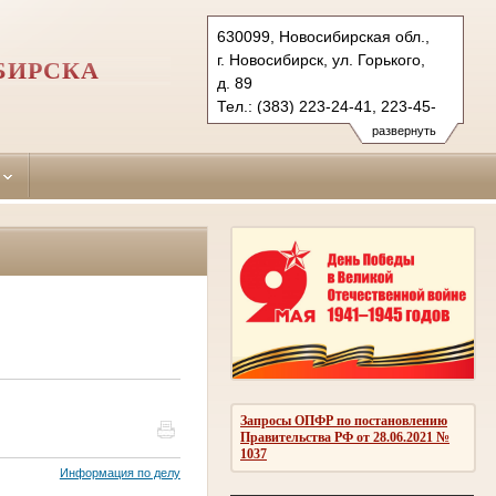
630099, Новосибирская обл.,
г. Новосибирск, ул. Горького,
БИРСКА
д. 89
Тел.: (383) 223-24-41, 223-45-
03, 218-00-21
развернуть
centralny.nsk@sudrf.ru
Запросы ОПФР по постановлению
Правительства РФ от 28.06.2021 №
1037
Информация по делу