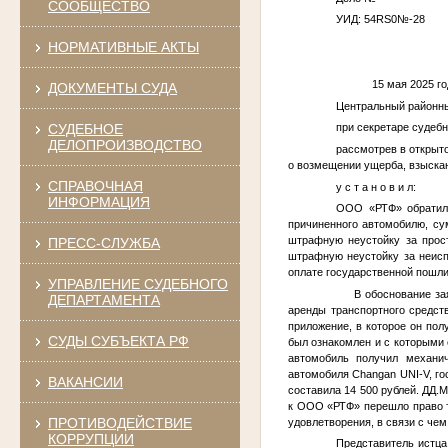
СООБЩЕСТВО
УИД: 54RS0
№
-28
НОРМАТИВНЫЕ АКТЫ
15 ма
ДОКУМЕНТЫ СУДА
Центральный районн
СУДЕБНОЕ
при секретаре судеб
ДЕЛОПРОИЗВОДСТВО
рассмотрев в открыт
о возмещении ущерба, взыска
СПРАВОЧНАЯ
у с т а н о в и л:
ИНФОРМАЦИЯ
ООО «РТФ» обратило
причиненного автомобилю, су
штрафную неустойку за прос
ПРЕСС-СЛУЖБА
штрафную неустойку за неисп
оплате государственной пошл
УПРАВЛЕНИЕ СУДЕБНОГО
В обоснование заяв
ДЕПАРТАМЕНТА
аренды транспортного средст
приложение, в которое он пол
СУДЫ СУБЪЕКТА РФ
был ознакомлен и с которыми 
автомобиль получил механи
автомобиля Changan UNI-V, г
ВАКАНСИИ
составила 14 500 рублей.
ДД.М
к ООО «РТФ» перешло право 
ПРОТИВОДЕЙСТВИЕ
удовлетворения, в связи с чем
КОРРУПЦИИ
Представитель истца