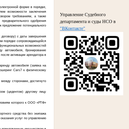
 электронной форме в порядке,
елем возможности заключения
Управление Судебного
овором требованиям, а также
департамента и суды НСО в
 предварительного одобрения
ак предложение потенциального
"ВКонтакте"
к договору) с даты завершения
ьном порядке сопровождающейся
 функциональных возможностей
ду автомобиля, бронирование
 после активации арендатора в
аренду автомобиля (заявка на
ршеринг Cars7 к физическому
у между сторонами, достигнуто
ром (цедентом) другому лицу
ловиям которого к ООО «РТФ»
ортного средства без экипажа
 оказания услуг по управлению
ься арендованным имуществом в