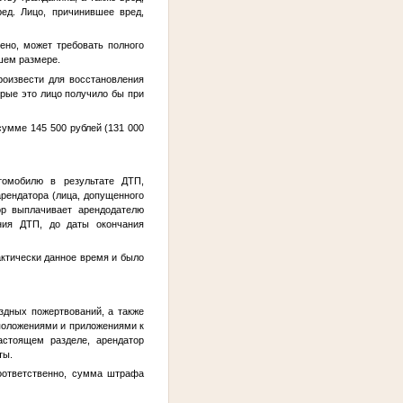
ед. Лицо, причинившее вред,
ено, может требовать полного
шем размере.
роизвести для восстановления
орые это лицо получило бы при
сумме 145 500 рублей (131 000
томобилю в результате ДТП,
рендатора (лица, допущенного
ор выплачивает арендодателю
ния ДТП, до даты окончания
актически данное время и было
здных пожертвований, а также
положениями и приложениями к
астоящем разделе, арендатор
ты.
оответственно, сумма штрафа