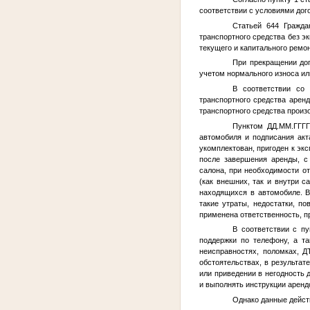
соответствии с условиями дог
Статьей 644 Гражда
транспортного средства без э
текущего и капитального ремо
При прекращении дог
учетом нормального износа ил
В соответствии со 
транспортного средства арен
транспортного средства произ
Пунктом
ДД.ММ.ГГГГ
автомобиля и подписания акт
укомплектован, пригоден к эк
после завершения аренды, с
салона, при необходимости о
(как внешних, так и внутри с
находящихся в автомобиле. В
такие утраты, недостатки, п
применена ответственность, п
В соответствии с п
поддержки по телефону, а т
неисправностях, поломках, Д
обстоятельствах, в результат
или приведении в негодность
и выполнять инструкции аренд
Однако данные дейс