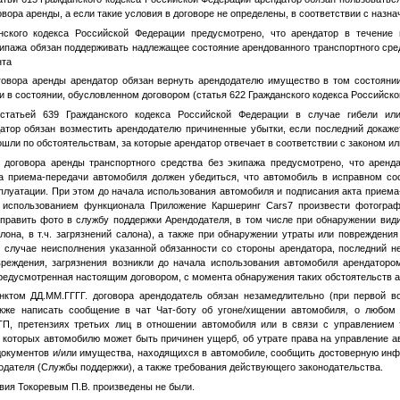
овора аренды, а если такие условия в договоре не определены, в соответствии с назн
нского кодекса Российской Федерации предусмотрено, что арендатор в течение 
кипажа обязан поддерживать надлежащее состояние арендованного транспортного ср
нта
овора аренды арендатор обязан вернуть арендодателю имущество в том состоянии,
и в состоянии, обусловленном договором (статья 622 Гражданского кодекса Российско
статьей 639 Гражданского кодекса Российской Федерации в случае гибели ил
датор обязан возместить арендодателю причиненные убытки, если последний докажет
ошли по обстоятельствам, за которые арендатор отвечает в соответствии с законом и
договора аренды транспортного средства без экипажа предусмотрено, что аренд
а приема-передачи автомобиля должен убедиться, что автомобиль в исправном с
сплуатации. При этом до начала использования автомобиля и подписания акта приема
 использованием функционала Приложение Каршеринг Cars7 произвести фотограф
тправить фото в службу поддержки Арендодателя, в том числе при обнаружении ви
алона, в т.ч. загрязнений салона), а также при обнаружении утраты или повреждени
 случае неисполнения указанной обязанности со стороны арендатора, последний не
овреждения, загрязнения возникли до начала использования автомобиля арендатор
редусмотренная настоящим договором, с момента обнаружения таких обстоятельств 
унктом
ДД.ММ.ГГГГ
. договора арендодатель обязан незамедлительно (при первой 
акже написать сообщение в чат Чат-боту об угоне/хищении автомобиля, о любом 
ТП, претензиях третьих лиц в отношении автомобиля или в связи с управлением
е которых автомобилю может быть причинен ущерб, об утрате права на управление а
 документов и/или имущества, находящихся в автомобиле, сообщить достоверную ин
одателя (Службы поддержки), а также требования действующего законодательства.
твия
Токоревым П.В.
произведены не были.