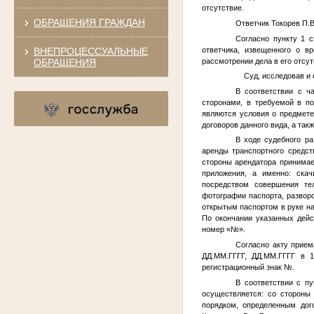
отсутствие.
ОБРАЩЕНИЯ ГРАЖДАН
Ответчик
Токорев П.В
Согласно пункту 1 с
ответчика, извещенного о в
ВНЕПРОЦЕССУАЛЬНЫЕ
рассмотрении дела в его отсут
ОБРАЩЕНИЯ
Суд, исследовав и о
В соответствии с ч
сторонами, в требуемой в п
являются условия о предмете
договоров данного вида, а так
В ходе судебного ра
аренды транспортного средст
стороны арендатора принимае
приложения, а именно: ска
посредством совершения тел
фотографии паспорта, разворо
открытым паспортом в руке на
По окончании указанных дей
номер «
№
».
Согласно акту прием
ДД.ММ.ГГГГ
,
ДД.ММ.ГГГГ
в 15
регистрационный знак
№
.
В соответствии с п
осуществляется: со стороны
порядком, определенным дог