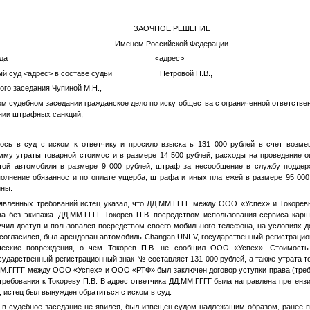
ЗАОЧНОЕ РЕШЕНИЕ
Именем Российской Федерации
я 2025 года
<адрес>
ый суд
<адрес>
в составе судьи Петровой Н.В.,
ного заседания
Чупиной М.Н.
,
ом судебном заседании гражданское дело по иску общества с ограниченной ответств
нии штрафных санкций,
сь в суд с иском к ответчику и просило взыскать 131 000 рублей в счет возме
мму утраты товарной стоимости в размере 14 500 рублей, расходы на проведение оц
той автомобиля в размере 9 000 рублей, штраф за несообщение в службу поддерж
олнение обязанности по оплате ущерба, штрафа и иных платежей в размере 95 000
ины.
ленных требований истец указал, что
ДД.ММ.ГГГГ
между ООО «Успех» и
Токорев
ва без экипажа.
ДД.ММ.ГГГГ
Токорев П.В.
посредством использования сервиса карш
учил доступ и пользовался посредством своего мобильного телефона, на условиях 
согласился, был арендован автомобиль Changan UNI-V, государственный регистраци
ческие повреждения, о чем
Токорев П.В.
не сообщил ООО «Успех». Стоимость 
осударственный регистрационный знак
№
составляет 131 000 рублей, а также утрата 
М.ГГГГ
между ООО «Успех» и ООО «РТФ» был заключен договор уступки права (требо
требования к
Токореву П.В.
В адрес ответчика
ДД.ММ.ГГГГ
была направлена претензи
, истец был вынужден обратиться с иском в суд.
 в судебное заседание не явился, был извещен судом надлежащим образом, ранее п