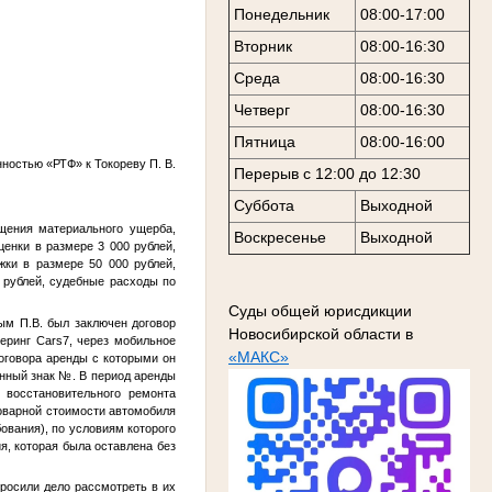
Понедельник
08:00-17:00
Вторник
08:00-16:30
Среда
08:00-16:30
Четверг
08:00-16:30
Пятница
08:00-16:00
енностью «РТФ» к
Токореву П. В.
Перерыв с 12:00 до 12:30
Суббота
Выходной
щения материального ущерба,
Воскресенье
Выходной
енки в размере 3 000 рублей,
ки в размере 50 000 рублей,
 рублей, судебные расходы по
Суды общей юрисдикции
ым П.В.
был заключен договор
Новосибирской области в
еринг Cars7, через мобильное
«МАКС»
договора аренды с которыми он
онный знак
№
. В период аренды
восстановительного ремонта
товарной стоимости автомобиля
вания), по условиям которого
я, которая была оставлена без
росили дело рассмотреть в их