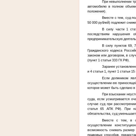
При невыполнении тр
автомобилю в полном объеме
положения).
Вместе с тем, суд п
50 000 рублей) подлежит сниж
В силу части 1 ста
последствиям нарушения о
предпринимательскую деятельн
В силу пунктов 69,
Гражданского кодекса Россий
законом или договором, в сл
(пункт 1 статьи 333 ГК РФ).
Заранее установленн
и 4 статьи 1, пункт 1 статьи 15
Если должником явл
осуществлении ею приносящей 
которое может быть сделано в л
При взыскании неусто
суда, если усматривается оч
случае суд при рассмотрении
статья 65 АПК РФ). При на
обязательства, суд уменьшает
Вместе с тем, в с
осуществлении конституцио
возможность снижать размер 
правовых способов, предоста