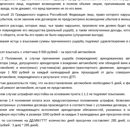
ического лица, подлежит возмещению в полном объеме лицом, причинившим вр
реда, если докажет, что вред причинен не по его вине.
татьей 15 Гражданского кодекса Российской Федерации лицо, право которого наруш
убытков, если законом или договором не предусмотрено возмещение убытков в мень
ются расходы, которые лицо, чье право нарушено, произвело или должно будет п
и повреждение его имущества (реальный ущерб), а также неполученные доходы, кот
о оборота, если бы его право не было нарушено (упущенная выгода).
ования истца о взыскании суммы причиненного ущерба, подлежат удовлетворению в 
осит взыскать с ответчика 9 000 рублей – за простой автомобиля.
1.2 Положения, в случае причинения ущерба (повреждения) арендованному ав
атора (лица, допущенного арендатором к вождению автомобиля) или обоюдной вине а
омобиля) и иного(иных) участника(ов) дорожно-транспортного движения, арендат
ере 1 800 рублей за каждый календарный день прошедший от даты соверше
втомобиля, повреждённого в результате этого ДТП.
учае доказательств тому, что на восстановление автомобиля необходимо 5 дней, и ф
ый ремонт автомобиля, истцом не представлено.
ном случае штрафная неустойка на основании пункта 1.1.2 не подлежит взысканию.
нктом 1.4 положения оплата всех предусмотренных положением штрафов, безвозме
мотренных условиями договора производится в соответствии с условиями договора, 
нения или ненадлежащего исполнения арендатором обязанностей, указанных в н
фную неустойку в размере 1000 рублей за каждые 3 календарных дня просрочки опла
ц, по состоянию на
ДД.ММ.ГГГГ
количество дней просрочки составляет 285 дней, с
ублей : 3 дня) * 285 дней).