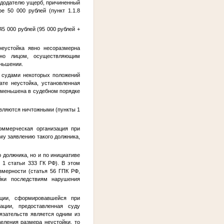
ндодателю ущерб, причиненный
 50 000 рублей (пункт 1.1.8
5 000 рублей (95 000 рублей +
неустойка явно несоразмерна
ено лицом, осуществляющим
еньшении.
 судами некоторых положений
ате неустойка, установленная
уменьшена в судебном порядке
являются ничтожными (пункты 1
оммерческая организация при
му заявлению такого должника,
 должника, но и по инициативе
 1 статьи 333 ГК РФ). В этом
змерности (статья 56 ГПК РФ,
йки последствиям нарушения
ации, сформировавшейся при
ации, предоставленная суду
язательств является одним из
еления размера неустойки, то