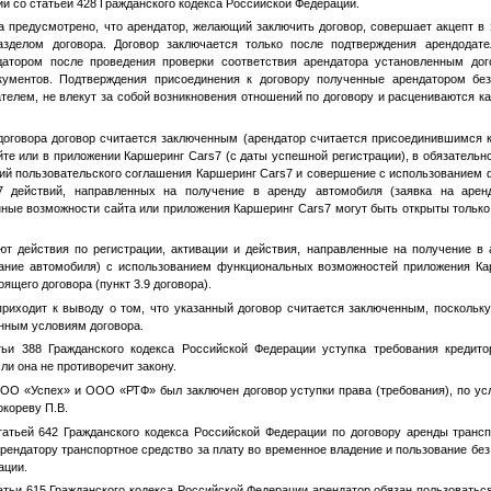
ии со статьей 428 Гражданского кодекса Российской Федерации.
ра предусмотрено, что арендатор, желающий заключить договор, совершает акцепт в
зделом договора. Договор заключается только после подтверждения арендодат
датором после проведения проверки соответствия арендатора установленным дог
кументов. Подтверждения присоединения к договору полученные арендатором без
телем, не влекут за собой возникновения отношений по договору и расцениваются к
 договора договор считается заключенным (арендатор считается присоединившимся 
йте или в приложении Каршеринг Cars7 (с даты успешной регистрации), в обязател
ий пользовательского соглашения Каршеринг Cars7 и совершение с использованием
 действий, направленных на получение в аренду автомобиля (заявка на арен
нные возможности сайта или приложения Каршеринг Cars7 могут быть открыты только
т действия по регистрации, активации и действия, направленные на получение в 
вание автомобиля) с использованием функциональных возможностей приложения Ка
щего договора (пункт 3.9 договора).
приходит к выводу о том, что указанный договор считается заключенным, поскольк
нным условиям договора.
тьи 388 Гражданского кодекса Российской Федерации уступка требования кредито
ли она не противоречит закону.
О «Успех» и ООО «РТФ» был заключен договор уступки права (требования), по ус
окореву П.В.
татьей 642 Гражданского кодекса Российской Федерации по договору аренды трансп
рендатору транспортное средство за плату во временное владение и пользование без
ации.
татьи 615 Гражданского кодекса Российской Федерации арендатор обязан пользоват