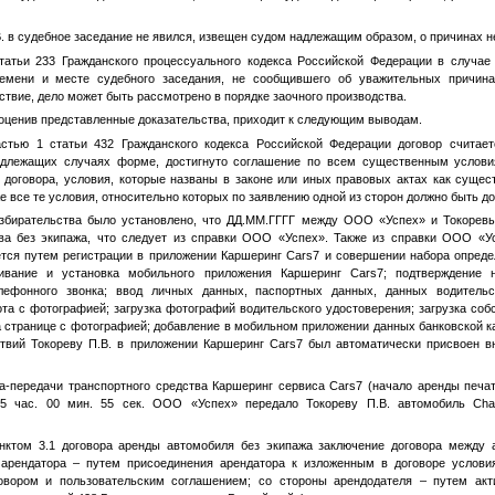
.
в судебное заседание не явился, извещен судом надлежащим образом, о причинах не
татьи 233 Гражданского процессуального кодекса Российской Федерации в случае
ремени и месте судебного заседания, не сообщившего об уважительных причин
ствие, дело может быть рассмотрено в порядке заочного производства.
ценив представленные доказательства, приходит к следующим выводам.
астью 1 статьи 432 Гражданского кодекса Российской Федерации договор считае
одлежащих случаях форме, достигнуто соглашение по всем существенным услов
 договора, условия, которые названы в законе или иных правовых актах как суще
же все те условия, относительно которых по заявлению одной из сторон должно быть д
збирательства было установлено, что
ДД.ММ.ГГГГ
между ООО «Успех» и
Токорев
ва без экипажа, что следует из справки ООО «Успех». Также из справки ООО «Ус
тся путем регистрации в приложении Каршеринг Cars7 и совершении набора опред
чивание и установка мобильного приложения Каршеринг Cars7; подтверждение 
ефонного звонка; ввод личных данных, паспортных данных, данных водительск
та с фотографией; загрузка фотографий водительского удостоверения; загрузка со
 странице с фотографией; добавление в мобильном приложении данных банковской к
ствий
Токореву П.В.
в приложении Каршеринг Cars7 был автоматически присвоен в
а-передачи транспортного средства Каршеринг сервиса Cars7 (начало аренды печа
 час. 00 мин. 55 сек. ООО «Успех» передало
Токореву П.В.
автомобиль Chan
унктом 3.1 договора аренды автомобиля без экипажа заключение договора между 
 арендатора – путем присоединения арендатора к изложенным в договоре услови
овором и пользовательским соглашением; со стороны арендодателя – путем акт