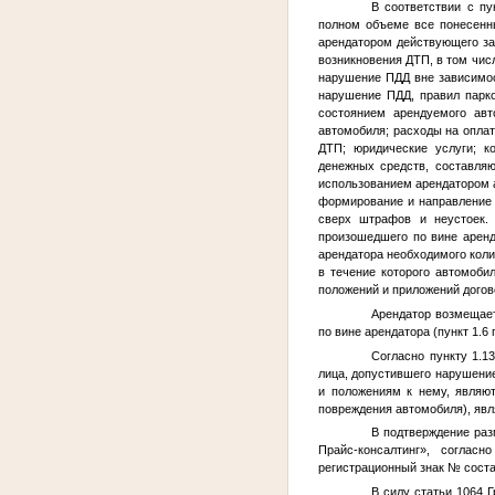
В соответствии с пу
полном объеме все понесенны
арендатором действующего за
возникновения ДТП, в том чис
нарушение ПДД вне зависимост
нарушение ПДД, правил парко
состоянием арендуемого авт
автомобиля; расходы на оплат
ДТП; юридические услуги; к
денежных средств, составляю
использованием арендатором а
формирование и направление 
сверх штрафов и неустоек. 
произошедшего по вине аренд
арендатора необходимого кол
в течение которого автомоби
положений и приложений догов
Арендатор возмещает
по вине арендатора (пункт 1.6
Согласно пункту 1.1
лица, допустившего нарушение 
и положениям к нему, являю
повреждения автомобиля), явл
В подтверждение раз
Прайс-консалтинг», согласн
регистрационный знак
№
соста
В силу статьи 1064 