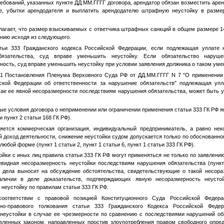
ебований, указанных пункте
ДД.ММ.ГГГГ
договора, арендатор обязан возместить аре
, убытки арендодателя и выплатить арендодателю штрафную неустойку в размере
олагает, что размер взыскиваемых с ответчика штрафных санкций в общем размере 14
ению исходя из следующего.
тьи 333 Гражданского кодекса Российской Федерации, если подлежащая уплате 
бязательства, суд вправе уменьшить неустойку. Если обязательство наруш
ость, суд вправе уменьшить неустойку при условии заявления должника о таком ум
 71 Постановления Пленума Верховного Суда РФ от
ДД.ММ.ГГГГ
N 7 "О применении
ской Федерации об ответственности за нарушение обязательств" подлежащая упл
учае ее явной несоразмерности последствиям нарушения обязательства, может быть 
ые условия договора о неприменении или ограничении применения статьи 333 ГК РФ 
 и пункт 2 статьи 168 ГК РФ).
яется коммерческая организация, индивидуальный предприниматель, а равно нек
доход деятельности, снижение неустойки судом допускается только по обоснованно
юбой форме (пункт 1 статьи 2, пункт 1 статьи 6, пункт 1 статьи 333 ГК РФ).
йки с иных лиц правила статьи 333 ГК РФ могут применяться не только по заявлению
евидная несоразмерность неустойки последствиям нарушения обязательства (пункт
 дела выносит на обсуждение обстоятельства, свидетельствующие о такой несора
личии в деле доказательств, подтверждающих явную несоразмерность неусто
 неустойку по правилам статьи 333 ГК РФ.
оответствии с правовой позицией Конституционного Суда Российской Федер
нно-правового толкования статьи 333 Гражданского Кодекса Российской Федер
неустойки в случае ее чрезмерности по сравнению с последствиями нарушений об
вленных законом, направленных простив злоупотребления правом свободного опред