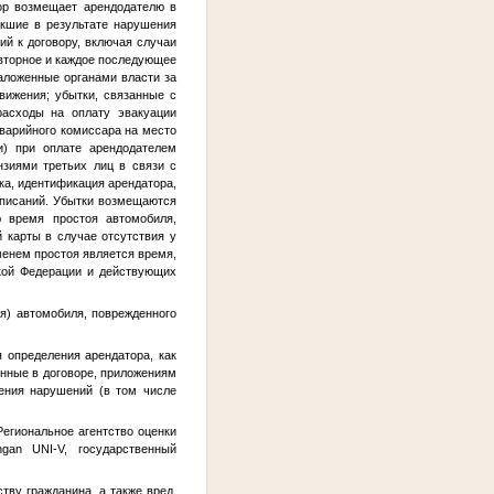
тор возмещает арендодателю в
икшие в результате нарушения
й к договору, включая случаи
овторное и каждое последующее
наложенные органами власти за
вижения; убытки, связанные с
расходы на оплату эвакуации
аварийного комиссара на место
и) при оплате арендодателем
нзиями третьих лиц в связи с
ка, идентификация арендатора,
списаний. Убытки возмещаются
ю время простоя автомобиля,
 карты в случае отсутствия у
енем простоя является время,
ской Федерации и действующих
я) автомобиля, поврежденного
 определения арендатора, как
занные в договоре, приложениям
ения нарушений (в том числе
егиональное агентство оценки
ngan UNI-V, государственный
тву гражданина, а также вред,