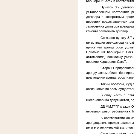
Каршеринг Cars7 в соответств
Пунктом 3.2. догово
установленном настоящим ра
договора с конкретным арен
проверки представленных до
заключения договора арендода
клиента заключить договор.
Согласно пункту 3.7
регистрации арендатора на са
принятием арендатором услов
Приложения Каршеринг Cars7
автомобиля), поскольку указа
сервисе Каршеринг Cars7.
Стороны приравниваю
аренду автомобиля, брониро
подписанию арендатором настоя
Таким образом, суд 
соглашение по всем существе
В силу части 1 ста
(цессионарию) допускается, ес
ДД.ММ.ГГГГ
между ОО
перешло право требования к
Т
В соответствии со с
арендодатель предоставляет а
им и его технической эксплуат
Согласно пункту 1 с