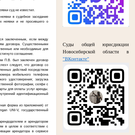
явки суд не известил.
 неявки в судебное заседание
ах неявки и не просившего о
тся заключенным, если между
Суды общей юрисдикции
иям договора. Существенными
ственные или необходимые для
Новосибирской области в
остигнуто соглашение.
"ВКонтакте"
ым П.В.
был заключен договор
пех» следует, что договор со
еленных действий посредством
номера мобильного телефона
ого удостоверения; загрузка
бственной фотографии, селфи с
арты для оплаты услуг аренды.
нутренний идентификационный
тная форма из приложения) от
gan UNI-V, государственный
арендодателем и арендатором
ям в целом в соответствии с
ивации арендатора в сервисе