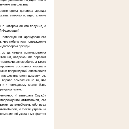
ачением имущества.
всего срока договора аренды
едства, включая осуществление
 в котором он его получил, с
й Федерации).
и повреждения арендованного
, что гибель или повреждение
ли договором аренды
атор да начала использования
остоянии, надлежащим образом
-передачи автомобиля, а также
ирование состояния кузова и
димых повреждений автомобиля
я имущества и/или документов,
 вправе ссылаться на то, что
ом и к последнему может быть
арендодателем.
возможности) извещать Службу
повреждении автомобиля, его
 таким автомобилем, обо всех
втомобилем, о факте утраты и/
формацию об указанных фактах