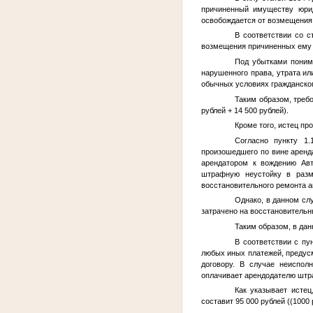
причиненный имуществу юрид
освобождается от возмещения в
В соответствии со с
возмещения причиненных ему 
Под убытками понима
нарушенного права, утрата ил
обычных условиях гражданског
Таким образом, треб
рублей + 14 500 рублей).
Кроме того, истец пр
Согласно пункту 1.
произошедшего по вине аренд
арендатором к вождению Авт
штрафную неустойку в разм
восстановительного ремонта а
Однако, в данном сл
затрачено на восстановительн
Таким образом, в дан
В соответствии с пу
любых иных платежей, предус
договору. В случае неиспол
оплачивает арендодателю штра
Как указывает исте
составит 95 000 рублей ((1000 р