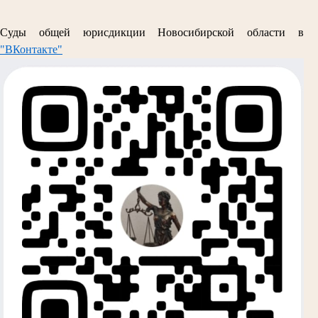
Суды общей юрисдикции Новосибирской области в
"ВКонтакте"