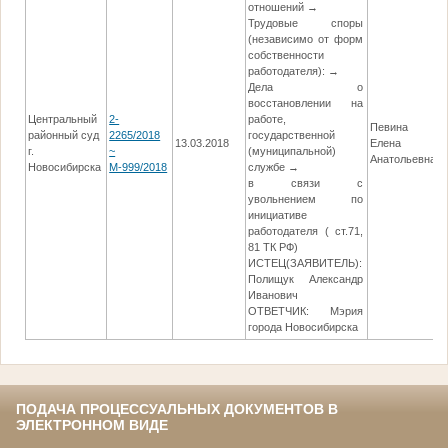
отношений →
Трудовые споры
(независимо от форм
собственности
работодателя): →
Дела о
восстановлении на
Центральный
2-
работе,
Певина
районный суд
2265/2018
государственной
13.03.2018
Елена
г.
~
(муниципальной)
Анатольевна
Новосибирска
М-999/2018
службе →
в связи с
увольнением по
инициативе
работодателя ( ст.71,
81 ТК РФ)
ИСТЕЦ(ЗАЯВИТЕЛЬ):
Полищук Александр
Иванович
ОТВЕТЧИК: Мэрия
города Новосибирска
ПОДАЧА ПРОЦЕССУАЛЬНЫХ ДОКУМЕНТОВ В
ЭЛЕКТРОННОМ ВИДЕ