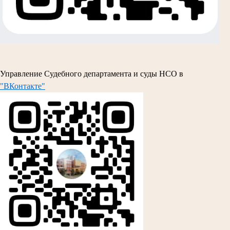
Управление Судебного департамента и суды НСО в
"ВКонтакте"