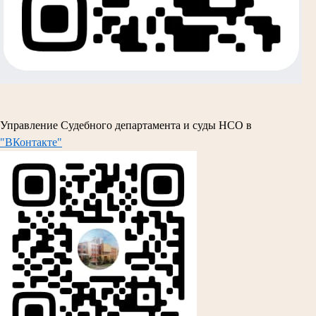
Управление Судебного департамента и суды НСО в
"ВКонтакте"