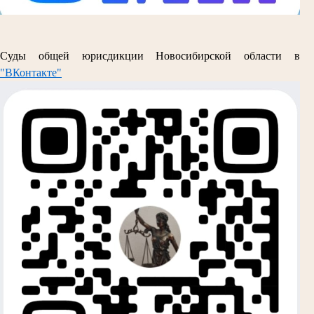
Суды общей юрисдикции Новосибирской области в
"ВКонтакте"