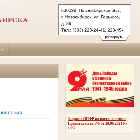
630099, Новосибирская обл.,
г. Новосибирск, ул. Горького,
БИРСКА
д. 89
Тел.: (383) 223-24-41, 223-45-
03, 218-00-21
развернуть
centralny.nsk@sudrf.ru
новления
Запросы ОПФР по постановлению
Правительства РФ от 28.06.2021 №
1037