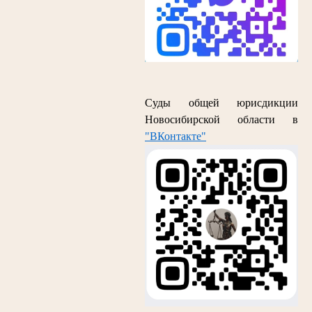
Суды общей юрисдикции
Новосибирской области в
"ВКонтакте"