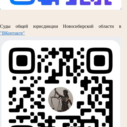
Суды общей юрисдикции Новосибирской области в
"ВКонтакте"