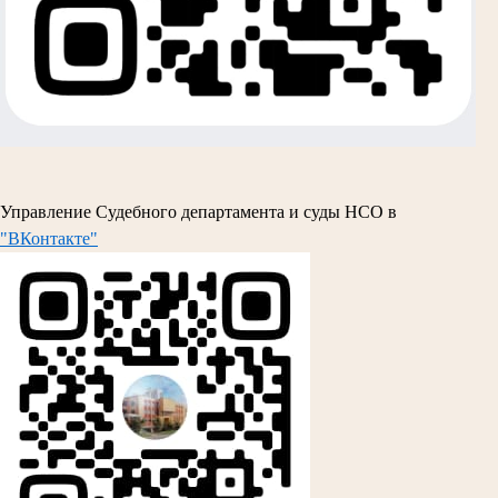
Управление Судебного департамента и суды НСО в
"ВКонтакте"